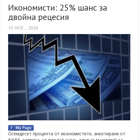
Икономисти: 25% шанс за
двойна рецесия
10 НОЕ. , 2020
Осемдесет процента от икономистите, анкетирани от
NABE, заявиха, че виждат шанс „едно към четири“ за