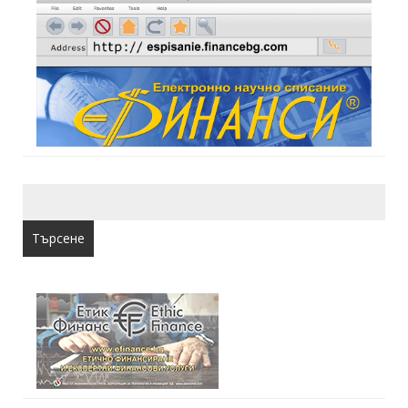
Търсене
за: