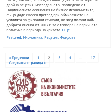
двойна рецесия. Изследването, проведено от
Националната асоциация на бизнес икономистите,
също даде смесен преглед при обмислянето на
усилията за фискални стимули, но Фед получи най-
добрата оценка от 2007 г. за отговора на паричната
политика в периода на кризата.
Още…
Featured
,
Икономика
,
Рецесия
,
Фондове
« Предишни
1
2
3
4
…
17
Следваща страница »