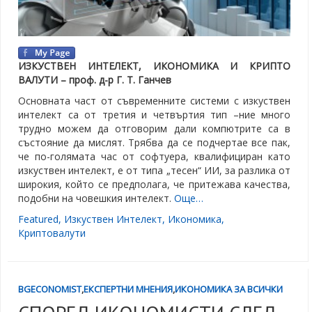
ИЗКУСТВЕН ИНТЕЛЕКТ, ИКОНОМИКА И КРИПТО
ВАЛУТИ –
проф. д-р Г. Т. Ганчев
Основната част от съвременните системи с изкуствен
интелект са от третия и четвъртия тип –ние много
трудно можем да отговорим дали компютрите са в
състояние да мислят. Трябва да се подчертае все пак,
че по-голямата час от софтуера, квалифициран като
изкуствен интелект, е от типа „тесен“ ИИ, за разлика от
широкия, който се предполага, че притежава качества,
подобни на човешкия интелект.
Още…
Featured
,
Изкуствен Интелект
,
Икономика
,
Криптовалути
BGECONOMIST
,
ЕКСПЕРТНИ МНЕНИЯ
,
ИКОНОМИКА ЗА ВСИЧКИ