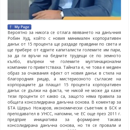
Вероятно за никога се отлага явяването на данъчния
Робин Худ, който с новия минимален корпоративен
данък от 15 процента ще раздаде правдини по света и
ще прибере от едрите капиталисти големите им пари,
за да ги връчи на бедните трудещи се по земното
кълбо, въпреки че големите мултинационални
компании го приветстваха. Тайната е, че това е медиен
образ за очаквания ефект от новия данък в стила на
благородния рицар, а мистериозното съгласие на
корпорациите да плащат 15 процента корпоративен
данък се дължи на факта, че никой не може да каже
тези проценти от какво са, защото няма правила за
общата консолидирана данъчна основа. В коментар за
БТА Щерьо Ножаров, икономически съветник в БСК и
преподавател в УНСС, напомни, че ЕС още през 2011 г.
предприе инициатива за формиране такава
консолидирана данъчна основа, но тя се провали и