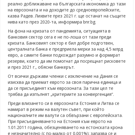
реално доближаване на българската икономика до тази
на еврозоната и на доходите до средноевропейските,
казва Радев. Лихвите през 2021 г. ще останат на същите
нива като през 2020-та, информира bnr.bg.
На фона на кризата от пандемията, ситуацията в
банковия сектор сега е не по-лоша от тази преди
кризата. Банковият сектор е бил добре подготвен,
централната банка е предприела мерки за над 4,5 млрд
евро, а самите банки подхождат разумно и формират
резерви, които да им помогнат да посрещнат рисковете
и през 2021 г., обясни банкерът.
От всички държави членки с изключение на Дания се
изисква да приемат еврото за своя парична единица и
да се присъединят към еврозоната. За тази цел те
трябва да изпълнят „критериите за конвергенция“.
Преди влизането си в еврозоната Естония и Литва се
намират в режим на валутен съвет, при който
националните им валути са обвързани с европейската.
При присъединяването на Естония към еврото на
1.01.2011 година, обезценяването на естонската крона
е незначително (с по-малко от 0.001%); запазва се и