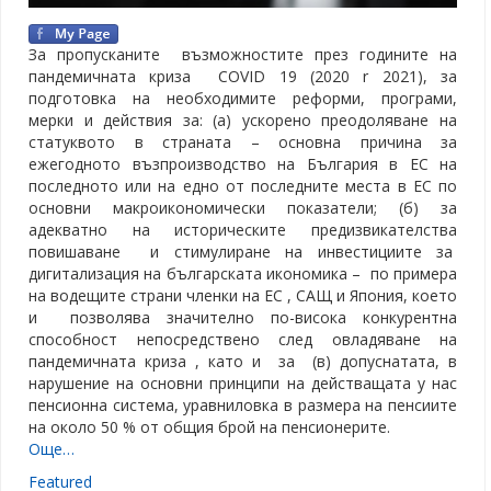
За пропусканите възможностите през годините на
пандемичната криза COVID 19 (2020 r 2021), за
подготовка на необходимите реформи, програми,
мерки и действия за: (а) ускорено преодоляване на
статуквото в страната – основна причина за
ежегодното възпроизводство на България в ЕС на
последното или на едно от последните места в ЕС по
основни макроикономически показатели; (б) за
адекватно на историческите предизвикателства
повишаване и стимулиране на инвестициите за
дигитализация на българската икономика – по примера
на водещите страни членки на ЕС , САЩ и Япония, което
и позволява значително по-висока конкурентна
способност непосредствено след овладяване на
пандемичната криза , като и за (в) допуснатата, в
нарушение на основни принципи на действащата у нас
пенсионна система, уравниловка в размера на пенсиите
на около 50 % от общия брой на пенсионерите.
Още…
Featured