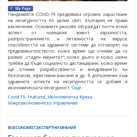
Пандемията COVID-19 предизвика огромно нарастване
на несигурността по целия свят. България не прави
изключение. Основните рискове обграждат почти всеки
аспект от човешкия живот: заразността,
разпространението и леталността на вируса;
способността на здравните системи да отговорят на
предизвикателството; колко време ще отнеме да се
развие „стаден имунитет“; колко дълго и колко силно
трябва да бъде социалното дистанциране; колко време
ще отнеме разработването и внедряването на
безопасни, ефективни ваксини и др. В допълнение към
здравните аспекти на несигурността се добавя и
икономическата несигурност.
Още…
Covid 19
,
Featured
,
Икономическа Криза
,
Макроикономическо Управление
BGECONOMIST
,
ЕКСПЕРТНИ МНЕНИЯ