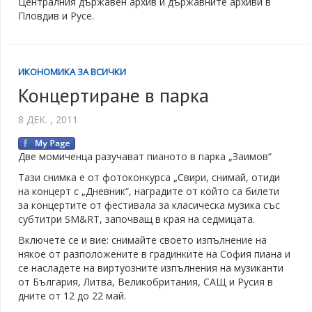
Централния държавен архив и държавните архиви в
Пловдив и Русe.
ИКОНОМИКА ЗА ВСИЧКИ
Концертиране в парка
8 ДЕК. , 2011
Две момиченца разучават пианото в парка „Заимов“
Тази снимка е от фотоконкурса „Свири, снимай, отиди
на концерт с „Дневник“, наградите от който са билети
за концертите от фестивала за класическа музика със
субтитри SM&RT, започващ в края на седмицата.
Включете се и вие: снимайте своето изпълнение на
някое от разположените в градинките на София пиана и
се насладете на виртуозните изпълнения на музиканти
от България, Литва, Великобритания, САЩ и Русия в
дните от 12 до 22 май.