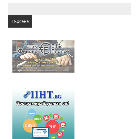
Търсене
за: