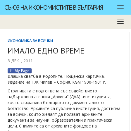
СЪЮЗ НА ИКОНОМИСТИТЕ В БЪЛГАРИЯ
ИКОНОМИКА ЗА ВСИЧКИ
ИМАЛО ЕДНО ВРЕМЕ
8 ДЕК. , 2011
Влашка сватба в Родопите. Пощенска картичка.
Издание на Т.Ф. Чипев – София. Към 1900-1901 г.
Страницата е подготвена със съдействието
наДържавна агенция „Архиви“ (ДАА) -институцията,
която съхранява българското документалното
богатство. Архивите са публична институция, достъпна
за всички, които желаят да ползват архивните
документи за научни, образователни и практически
цели. Снимките са от архивните фондове на