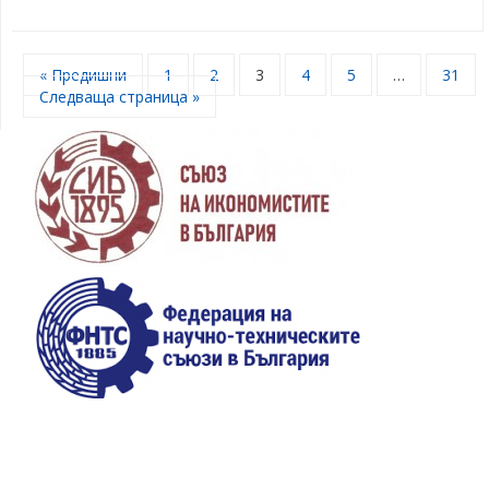
« Предишни
1
2
3
4
5
…
31
Следваща страница »