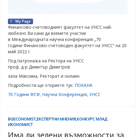
Финансово-счетоводният факултет на УНСС най-
любезно Ви кани да вземете участие
в Международната научна конференция „70
години Финансово-счетоводен факултет на УНСС“ на 20
май 2022 г.
Под патронажа на Ректора на УНСС
проф. д-р Димитър Димитров
зала Максима, Ректорат и онлаин
Подробности ще откриете тук:
ПОКАНА
70 Години ФСФ
,
Научна Конференция
,
УНСС
BGECONOMIST
,
ЕКСПЕРТНИ МНЕНИЯ
,
КОНКУРС МЛАД
ИКОНОМИСТ
Има ли зелени възможности за