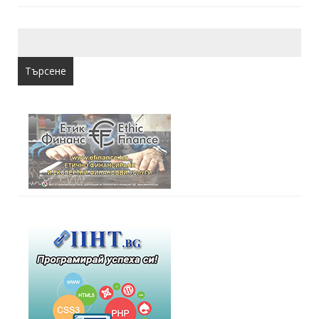
Търсене
за: