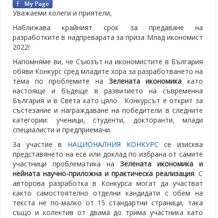
Уважаеми колеги и приятели,
Наближава крайният срок за предаване на
разработките в надпреварата за приза Млад икономист
2022!
Напомняме ви, че Съюзът на икономистите в България
обяви Конкурс сред младите хора за разработването на
тема по проблемите на
Зелената икономика
като
настояще и бъдеще в развитието на съвременна
България и в Света като цяло. Конкурсът е открит за
състезание и награждаване на победители в следните
категории: ученици, студенти, докторанти, млади
специалисти и предприемачи.
За участие в
НАЦИОНАЛНИЯ КОНКУРС
се изисква
представянето на есе или доклад по избрана от самите
участници проблематика на
Зелената икономика и
нейната научно-приложна и практическа реализация
. С
авторова разработка в Конкурса могат да участват
както самостоятелно отделни кандидати с обем на
текста не по-малко от 15 стандартни страници, така
също и колектив от двама до трима участника като