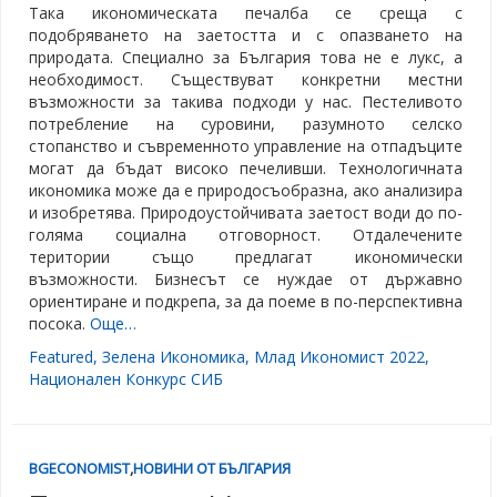
Така икономическата печалба се среща с
подобряването на заетостта и с опазването на
природата. Специално за България това не е лукс, а
необходимост. Съществуват конкретни местни
възможности за такива подходи у нас. Пестеливото
потребление на суровини, разумното селско
стопанство и съвременното управление на отпадъците
могат да бъдат високо печеливши. Технологичната
икономика може да е природосъобразна, ако анализира
и изобретява. Природоустойчивата заетост води до по-
голяма социална отговорност. Отдалечените
територии също предлагат икономически
възможности. Бизнесът се нуждае от държавно
ориентиране и подкрепа, за да поеме в по-перспективна
посока.
Още…
Featured
,
Зелена Икономика
,
Млад Икономист 2022
,
Национален Конкурс СИБ
BGECONOMIST
,
НОВИНИ ОТ БЪЛГАРИЯ