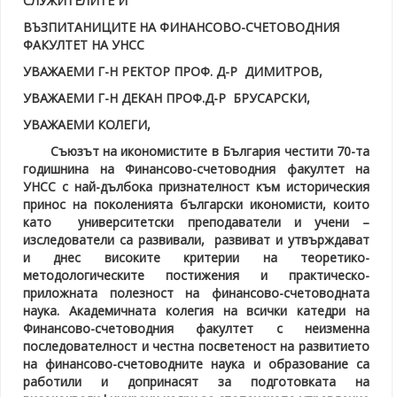
СЛУЖИТЕЛИТЕ И
ВЪЗПИТАНИЦИТЕ НА
ФИНАНСОВО-
СЧЕТОВОДНИЯ
ФАКУЛТЕТ НА УНСС
УВАЖАЕМИ Г-Н РЕКТОР ПРОФ. Д-Р ДИМИТРОВ,
УВАЖАЕМИ Г-Н ДЕКАН ПРОФ.Д-Р БРУСАРСКИ,
УВАЖАЕМИ КОЛЕГИ,
Съюзът на икономистите в България честити 70-та
годишнина на Финансово-счетоводния факултет на
УНСС с най-дълбока признателност към историческия
принос на поколенията български икономисти, които
като университетски преподаватели и учени –
изследователи са развивали, развиват и утвърждават
и днес високите критерии на теоретико-
методологическите постижения и практическо-
приложната полезност на финансово-счетоводната
наука. Академичната колегия на всички катедри на
Финансово-счетоводния факултет с неизменна
последователност и честна посветеност на развитието
на финансово-счетоводните наука и образование са
работили и допринасят за подготовката на