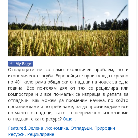
Отпадъците не са само екологичен проблем, но и
икономическа загуба. Европейците произвеждат средно
по 481 килограма общински отпадъци на човек за една
година. Все по-голям дял от тях се рециклира или
компостира и и все по-малък се изпраща в депата за
отпадъци. Как можем да променим начина, по който
произвеждаме и потребяваме, за да произвеждаме все
по-малко отпадъци, като същевременно използваме
отпадъците като ресурс?
Още…
Featured
,
Зелена Икономика
,
Отпадъци
,
Природни
Ресурси
,
Рециклиране