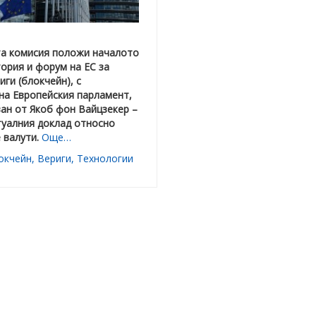
та комисия положи началото
ория и форум на ЕС за
иги (блокчейн), с
на Европейския парламент,
ан от Якоб фон Вайцзекер –
туалния доклад относно
 валути.
Още…
окчейн
,
Вериги
,
Технологии