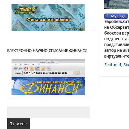
Европейска
на Обсерват
блокови вер
подкрепата 
представляв
автор на ак
ЕЛЕКТРОННО НАУЧНО СПИСАНИЕ ФИНАНСИ
виртуалните
Featured
,
Бл
Търсене
за: