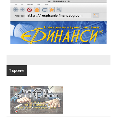
Търсене
за: