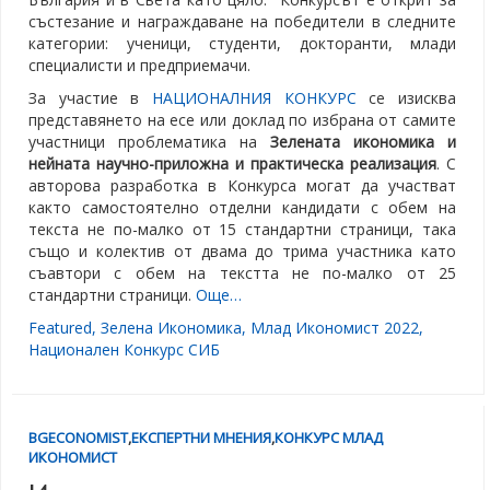
състезание и награждаване на победители в следните
категории: ученици, студенти, докторанти, млади
специалисти и предприемачи.
За участие в
НАЦИОНАЛНИЯ КОНКУРС
се изисква
представянето на есе или доклад по избрана от самите
участници проблематика на
Зелената икономика и
нейната научно-приложна и практическа реализация
. С
авторова разработка в Конкурса могат да участват
както самостоятелно отделни кандидати с обем на
текста не по-малко от 15 стандартни страници, така
също и колектив от двама до трима участника като
съавтори с обем на текстта не по-малко от 25
стандартни страници.
Още…
Featured
,
Зелена Икономика
,
Млад Икономист 2022
,
Национален Конкурс СИБ
BGECONOMIST
,
ЕКСПЕРТНИ МНЕНИЯ
,
КОНКУРС МЛАД
ИКОНОМИСТ