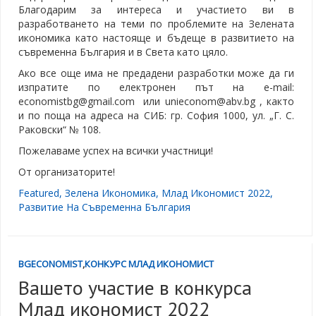
Благодарим за интереса и участието ви в
разработването на теми по проблемите на Зелената
икономика като настояще и бъдеще в развитието на
съвременна България и в Света като цяло.
Ако все още има не предадени разработки може да ги
изпратите по електронен път на e-mail:
economistbg@gmail.com или unieconom@abv.bg , както
и по поща на адреса на СИБ: гр. София 1000, ул. „Г. С.
Раковски“ № 108.
Пожелаваме успех на всички участници!
От организаторите!
Featured
,
Зелена Икономика
,
Млад Икономист 2022
,
Развитие На Съвременна България
BGECONOMIST
,
КОНКУРС МЛАД ИКОНОМИСТ
Вашето участие в конкурса
Млад икономист 2022