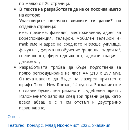
по-малко от 20 страници.
В текста на разработката да не се посочва името
на автора
;
Участниците посочват личните си данни* на
отделна страница:
име, презиме, фамилия; местоживеене; адрес за
кореспонденция, телефон, мобилен телефон; e-
mail; име и адрес на средното и висше училище,
факултет, форма на обучение /редовна, задочна/,
специалност, фирма-длъжност, администрация –
длъжност;
Разработката трябва да бъде подготвена за
пряко репродуциране на лист А4 (210 х 297 мм).
Отпечатването да бъде на лазерен принтер с
шрифт Times New Roman, 14 пункта. Заглавието е
с главни букви, центрирано и с удебелен шрифт.
Изложението започва след три празни реда, като
всеки абзац е с 1 см отстъп и двустранно
изравняване;
Още…
Featured
,
Конкурс
,
Млад Икономист 2022
,
Указания