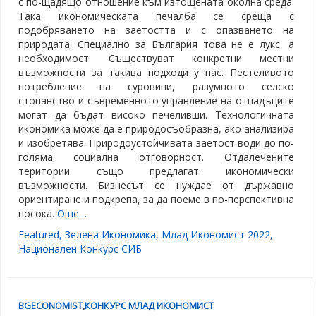
с по-щадящо отношение към изтощената околна среда.
Така икономическата печалба се среща с
подобряването на заетостта и с опазването на
природата. Специално за България това не е лукс, а
необходимост. Съществуват конкретни местни
възможности за такива подходи у нас. Пестеливото
потребление на суровини, разумното селско
стопанство и съвременното управление на отпадъците
могат да бъдат високо печеливши. Технологичната
икономика може да е природосъобразна, ако анализира
и изобретява. Природоустойчивата заетост води до по-
голяма социална отговорност. Отдалечените
територии също предлагат икономически
възможности. Бизнесът се нуждае от държавно
ориентиране и подкрепа, за да поеме в по-перспективна
посока.
Още…
Featured
,
Зелена Икономика
,
Млад Икономист 2022
,
Национален Конкурс СИБ
BGECONOMIST
,
КОНКУРС МЛАД ИКОНОМИСТ