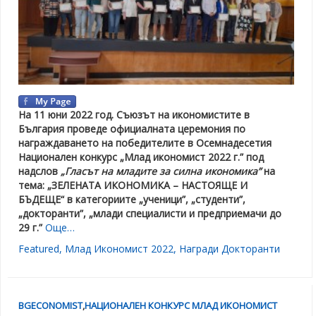
На 11 юни 2022 год. Съюзът на икономистите в
България проведе официалната церемония по
награждаването на победителите в Осемнадесетия
Национален конкурс „Млад икономист 2022
г.” под
надслов
„Гласът на младите за силна икономика”
на
тема:
„ЗЕЛЕНАТА ИКОНОМИКА – НАСТОЯЩЕ И
БЪДЕЩЕ“ в категориите „ученици”, „студенти”,
„
докторанти
”
,
„млади специалисти
и предприемачи
до
29 г.”
Още…
Featured
,
Млад Икономист 2022
,
Награди Докторанти
BGECONOMIST
,
НАЦИОНАЛЕН КОНКУРС МЛАД ИКОНОМИСТ