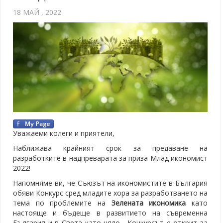
18 МАЙ , 2022
Уважаеми колеги и приятели,
Наближава крайният срок за предаване на
разработките в надпреварата за приза Млад икономист
2022!
Напомняме ви, че Съюзът на икономистите в България
обяви Конкурс сред младите хора за разработването на
тема по проблемите на
Зелената икономика
като
настояще и бъдеще в развитието на съвременна
България и в Света като цяло. Конкурсът е открит за