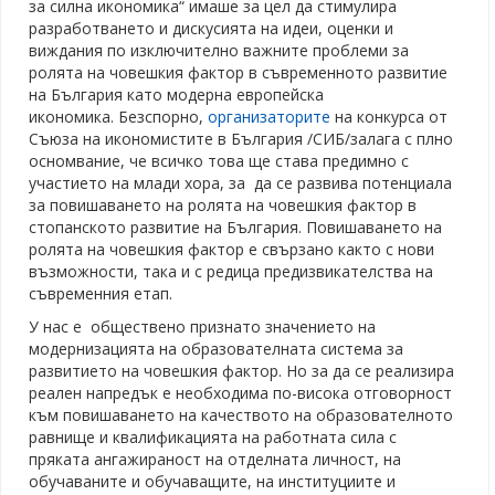
за силна икономика“ имаше за цел да стимулира
разработването и дискусията на идеи, оценки и
виждания по изключително важните проблеми за
ролята на човешкия фактор в съвременното развитие
на България като модерна европейска
икономика.
Безспорно,
организаторите
на конкурса от
Съюза на икономистите в България /СИБ/залага с плно
осномвание, че всичко това ще става предимно с
участието на млади хора, за да се развива потенциала
за повишаването на ролята на човешкия фактор в
стопанското развитие на България. Повишаването на
ролята на човешкия фактор е свързано както с нови
възможности, така и с редица предизвикателства на
съвременния етап.
У нас е обществено признато значението на
модернизацията на образователната система за
развитието на човешкия фактор. Но за да се реализира
реален напредък е необходима по-висока отговорност
към повишаването на качеството на образователното
равнище и квалификацията на работната сила с
пряката ангажираност на отделната личност, на
обучаваните и обучаващите, на институциите и