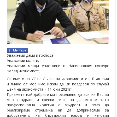
Уважаеми дами и господа,
Уважаеми колеги,
Уважаеми млади участници в Националния конкурс
“Млад икономист“,
От името на УС на Съюза на икономистите в България
и лично от мое име искам да Ви поздравя по случай
Деня на икономиста – 11 юни 2021г.!
Приемете най-добрите ми пожелания до всички Вас за
много здраве и крепки сили, за да можем като
професионална колегия с мъдрост и воля да
реализираме стремежа ни да допринасяме за
добруването на българския народ и неговия