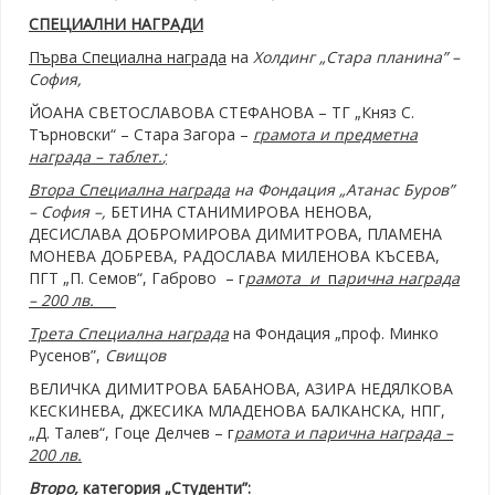
СПЕЦИАЛНИ НАГРАДИ
Първа Специална награда
на
Холдинг „Стара планина” –
София,
ЙОАНА СВЕТОСЛАВОВА СТЕФАНОВА – ТГ „Княз С.
Търновски“ – Стара Загора –
г
рамота и
п
редметна
награда –
т
аблет.
;
Втора Специална награда
на Фондация „Атанас Буров”
– София
–
,
БЕТИНА СТАНИМИРОВА НЕНОВА,
ДЕСИСЛАВА ДОБРОМИРОВА ДИМИТРОВА, ПЛАМЕНА
МОНЕВА ДОБРЕВА, РАДОСЛАВА МИЛЕНОВА КЪСЕВА,
ПГТ „П. Семов“, Габрово – г
рамота
и
п
арична награда
– 200 лв.
Трета Специална награда
на Фондация „проф. Минко
Русенов”,
Свищов
ВЕЛИЧКА ДИМИТРОВА БАБАНОВА, АЗИРА НЕДЯЛКОВА
КЕСКИНЕВА, ДЖЕСИКА МЛАДЕНОВА БАЛКАНСКА, НПГ,
„Д. Талев“, Гоце Делчев – г
рамота и
п
арична награда –
200 лв.
Второ,
категория „Студенти”: