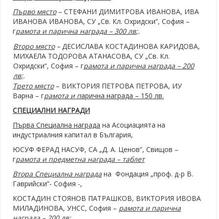
Първо място
– СТЕФАНИ ДИМИТРОВА ИВАНОВА, ИВА
ИВАНОВА ИВАНОВА, СУ „Св. Кл. Охридски“, София –
г
рамота и
п
арична награда – 300 лв
;
.
Второ място
–
ДЕСИСЛАВА КОСТАДИНОВА КАРИДОВА,
МИХАЕЛА ТОДОРОВА АТАНАСОВА, СУ „Св. Кл.
Охридски“, София – г
рамота и
п
арична награда – 200
лв
;
.
Трето място
– ВИКТОРИЯ ПЕТРОВА ПЕТРОВА, ИУ
Варна – г
рамота и
п
арична награда – 150 лв.
СПЕЦИАЛНИ НАГРАДИ
Първа Специална награда
на Асоциацията на
индустриалния капитал в България,
ЮСУФ ФЕРАД НАСУФ, СА „Д. А. Ценов“, Свищов –
г
рамота и
п
редметна награда –
т
аблет
Втора Специална награда
на
Фондация „проф. д-р В.
Гаврийски”- София -,
КОСТАДИН СТОЯНОВ ПАТРАШКОВ, ВИКТОРИЯ ИВОВА
МИЛАДИНОВА, УНСС, София –
рамота и
п
арична
награда – 200 лв
;
.