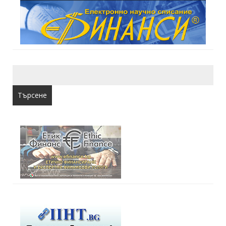
Търсене
за: