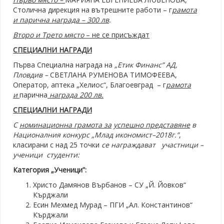
Столична дирекция на вътрешните работи – г
рамота
и
п
арична награда – 300 лв
.
Второ и Трето място
– не се присъждат
СПЕЦИАЛНИ НАГРАДИ
Първа Специална награда на
„Етик Финанс” АД,
Пловдив
–
СВЕТЛАНА РУМЕНОВА ТИМОФЕЕВА,
Оператор, аптека „Хелиос“, Благоевград – г
рамота
и
парична
награда 200 лв.
СПЕЦИАЛНИ НАГРАДИ
С
номинационна грамота за
успешно представяне
в
Националния конкурс „Млад икономист–2018г.”
,
класирани с над 25 точки
се награждават участници –
ученици студенти:
Категория „Ученици”:
Христо Дамянов Върбанов – СУ „Й. Йовков“
Кърджали
Есин Мехмед Мурад – ПГИ „Ал. Константинов“
Кърджали