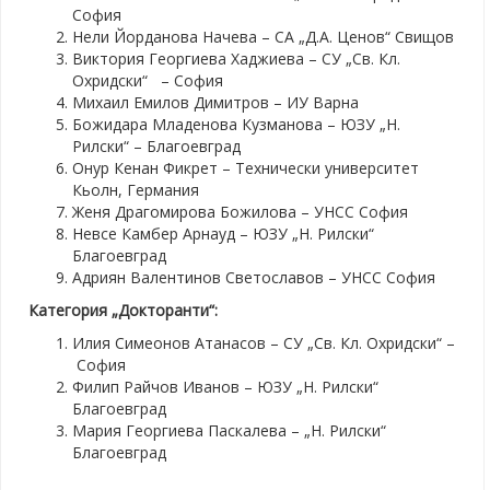
София
Нели Йорданова Начева – СА „Д.А. Ценов“ Свищов
Виктория Георгиева Хаджиева – СУ „Св. Кл.
Охридски“ – София
Михаил Емилов Димитров – ИУ Варна
Божидара Младенова Кузманова – ЮЗУ „Н.
Рилски“ – Благоевград
Онур Кенан Фикрет – Технически университет
Кьолн, Германия
Женя Драгомирова Божилова – УНСС София
Невсе Камбер Арнауд – ЮЗУ „Н. Рилски“
Благоевград
Адриян Валентинов Светославов – УНСС София
Категория „Докторанти“:
Илия Симеонов Атанасов – СУ „Св. Кл. Охридски“ –
София
Филип Райчов Иванов – ЮЗУ „Н. Рилски“
Благоевград
Мария Георгиева Паскалева – „Н. Рилски“
Благоевград