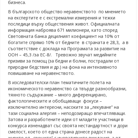
бизнеса.
В българското общество неравенството по мнението
на експертите е с екстремални измерения и тежки
последици върху обществения живот. Официалната
информация наброява 671 милионери, като според
Световната банка децилният коефициент на 10% от
богатите спрямо 10% от бедните в страната е 28,3, а в
съответствие с доклада на Програмата за развитие на
ООН – 45,3 /за ЕС-8/. Тревожно звучат медийните
призиви за помощ (за бедни и болни, пострадали от
природни бедствия и др.) на фона на интензивното
повишаване на неравенството.
В изследователски план тематичните полета на
икономическото неравенство са твърде разнообразни,
тяхното съдържание – много диференцирано,
фактологическите и обобщаващи фокуси –
изключително интересни, насоките за „лекуване” на
тази социална алергия – неподозиращо впечатляващи.
Затова и разработените идеи от младите участници в
конкурса изненадват със своята нестандартност и дори
смелост, което от една страна донесе радост на
журито от „срещите“ с иновативните виждания, а от