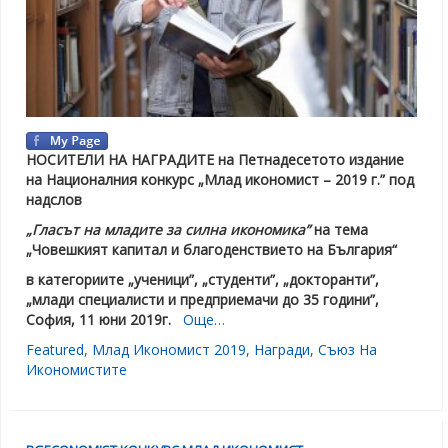
НОСИТЕЛИ НА НАГРАДИТЕ
на Петнадесетото издание
на Националния конкурс
„Млад икономист – 2019 г.” под
надслов
„Гласът на младите за силна икономика”
на тема
„Човешкият капитал и благоденствието на България“
в категориите „ученици”, „студенти”, „
докторанти
”
,
„млади специалисти и предприемачи до 35 години”,
София, 11 юни 2019г.
Още…
Featured
,
Млад Икономист 2019
,
Награди
,
Съюз На
Икономистите