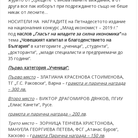
друга все пак изборът при подреждането също не беше
никак от лесните…
НОСИТЕЛИ НА НАГРАДИТЕ на Петнадесетото издание
на националния конкурс „Млад икономист – 2019 г.”
под
наслов
„Гласът на младите за силна икономика”
на
тема
„Човешкият капитал и благоденствието на
България“
в категориите „ученици”, „студенти”,
„докторанти”, „млади специалисти и предприемачи до
35 години”.
Първо,
категория „Ученици”:
Първо място
– ЗЛАТИАНА КРАСЕНОВА СТОИМЕНОВА,
ТГ „Г.С. Раковски“, Варна – г
рамота и
п
арична награда
– 300 лв.
Второ място
– ВИКТОР ДРАГОМИРОВ ДЯНКОВ, ПГИУ
„Елиас Канети“, Русе.
г
рамота и
п
арична награда – 200 лв
.
Трето място –
ЗОРНИЦА ТЕНЧЕВА ХРИСТОНОВА,
МАНУЕЛА ГЕОРГИЕВА ПЕТЕВА, ФСГ „Атанас Буров“,
Хасково – г
рамота Парична награда – 150 лв
.