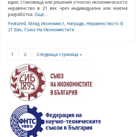
идеи, становища или решения относно икономическото
неравенство в 21 век чрез индивидуална или екипна
разработка.
Още…
Featured
,
Млад Икономист
,
Награди
,
Неравенството В
21 Век
,
Съюз На Икономистите
1
2
Следваща страница »