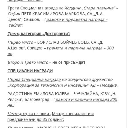
Трета Специална награда
на
Холдинг „Стара планина” –
София
ПЕТЯ КРАСИМИРОВА МАРКОВА, СА „Д. А.
Ценов“, Свищов. – г
рамота и
пр
едметна награда –
т
аблет
;
Трето,
категория „Докторанти”:
Първо място
–
БОРИСЛАВ БОЙЧЕВ БОЕВ, СА „Д.
А.Ценов“, Свищов – г
рамота и
п
арична награда – 300
лв
.
Второ и Трето място
– не се присъждат
СПЕЦИАЛНИ НАГРАДИ
Първа Специална награда
на Холдингово дружество
„Корпорация за технологии и иновации” АД – Пловдив,
РАДОСТИНА ЕМИЛОВА ЮЛЕВА – ЧУЧУЛАЙНА, ЮЗУ „Н.
Рилски“, Благоевград – г
рамота и
п
арична награда 200
лв.
;
Четвърто,
категория „Млади специалисти и
предприемачи до 35 години”:
Първо място –
МАРИЯНА ЕВГЕНИЕВА ЛЮБЕНОВА,