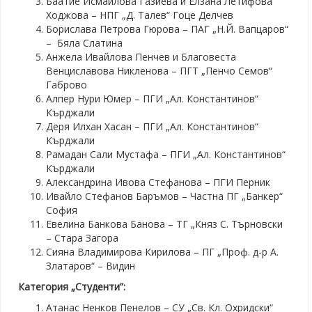
Баатие Исмаилова Газиева и Елзана Летифова
Ходжова – НПГ „Д. Талев“ Гоце Делчев
Борислава Петрова Гюрова – ПАГ „Н.Й. Вапцаров“
– Бяла Слатина
Анжела Ивайлова Пенчев и Благовеста
Венциславова Никленова – ПГТ „Пенчо Семов“
Габрово
Алпер Нури Юмер – ПГИ „Ал. Константинов“
Кърджали
Деря Илхан Хасан – ПГИ „Ал. Константинов“
Кърджали
Рамадан Сали Мустафа – ПГИ „Ал. Константинов“
Кърджали
Александрина Ивова Стефанова – ПГИ Перник
Ивайло Стефанов Баръмов – Частна ПГ „Банкер“
София
Евелина Банкова Банова – ТГ „Княз С. Търновски
– Стара Загора
Сияна Владимирова Кирилова – ПГ „Проф. д-р А.
Златаров“ – Видин
Категория „Студенти”:
Атанас Ненков Пенелов – СУ „Св. Кл. Охридски“