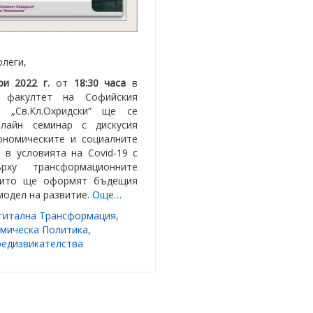
леги,
ри 2022 г.
от
18:30 часа
в
я факултет на Софийския
т „Св.Кл.Охридски“ ще се
лайн семинар с дискусия
ономическите и социалните
 в условията на Covid-19 с
рху трансформационните
оито ще оформят бъдещия
одел на развитие.
Още…
гитална Трансформация
,
мическа Политика
,
редизвикателства