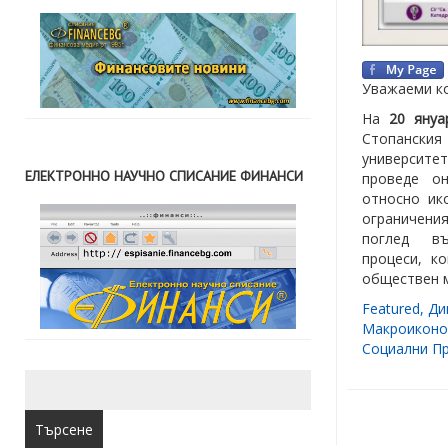
Уважаеми ко
На
20 януа
Стопански
университе
ЕЛЕКТРОННО НАУЧНО СПИСАНИЕ ФИНАНСИ
проведе он
относно ик
ограничения
поглед въ
процеси, к
обществен м
Featured
,
Ди
Макроиконо
Социални П
Търсене
за: