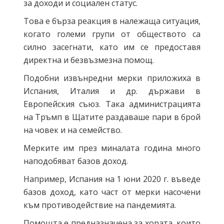
за доходи и социален статус.
Това е бърза реакция в належаща ситуация,
когато големи групи от обществото са
силно засегнати, като им се предоставя
директна и безвъзмезна помощ.
Подобни извънредни мерки приложиха в
Испания, Италия и др. държави в
Европейския съюз. Така администрацията
на Тръмп в Щатите раздаваше пари в брой
на човек и на семейство.
Мерките им през миналата година много
наподобяват базов доход.
Например, Испания на 1 юни 2020 г. въведе
базов доход, като част от мерки насочени
към противодействие на пандемията.
Помощта е предназначена за хората, които