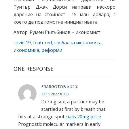
Туитър Джак Дорси направи наскоро
дарение на стойност 15 млн. долара, с
което да подпомогне инициативата.
Автор: Румен Гълъбинов – икономист
covid 19
,
featured
,
глобална икономика
,
икономика
,
реформи
ONE RESPONSE
каза:
ERARGOTOB
23.11.2022 в 0:32
During sex, a partner may be
startled at first by breath that
hits at a strange spot
cialis 20mg price
Prognostic molecular markers in early