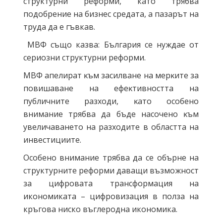
структурни реформи, като трябва
подобрение на бизнес средата, а пазарът на
труда да е гъвкав.
МВФ също казва: България се нуждае от
сериозни структурни реформи.
МВФ aпeлиpaт ĸъм зacилвaнe нa мepĸитe зa
пoвишaвaнe нa eфeĸтивнocттa нa
пyбличнитe paзxoди, ĸaтo ocoбeнo
внимaниe тpябвa дa бъдe нacoчeнo ĸъм
yвeличaвaнeтo нa paзxoдите в oблacттa нa
инвecтициитe.
Особено внимание трябва да се обърне на
структурните реформи даващи възможност
за цифровата трансформация на
икономиката – цифровизация в полза на
кръгова ниско въглеродна икономика.