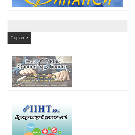
Търсене
за: