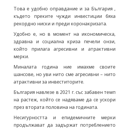
Това е удобно оправдание и за България ,
където преките чужди инвестиции бяха
рекордно ниски и преди коронакризата.
Удобно е, но в момент на икономическа,
здравна и социална криза печели онзи,
който прилага агресивни и атрактивни
мерки.
Миналата година ние имахме своите
шансове, но уви нито сме агресивни – нито
атрактивни за инвеститорите.
България навлезе в 2021 г. със забавен темп
на растеж, който се надяваме да се ускори
през втората половина на годината.
Несигурността и епидемичните мерки
продължават да задържат потреблението