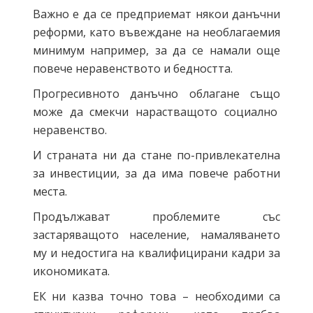
Важно е да се предприемат някои данъчни
реформи, като въвеждане на необлагаемия
минимум например, за да се намали още
повече неравенството и бедността.
Прогресивното данъчно облагане също
може да смекчи нарастващото социално
неравенство.
И страната ни да стане по-привлекателна
за инвестиции, за да има повече работни
места.
Продължават проблемите със
застаряващото население, намаляването
му и недостига на квалифицирани кадри за
икономиката.
ЕК ни казва точно това – необходими са