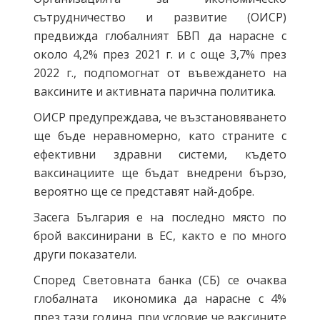
сътрудничество и развитие (ОИСР)
предвижда глобалният БВП да нарасне с
около 4,2% през 2021 г. и с още 3,7% през
2022 г., подпомогнат от въвеждането на
ваксините и активната парична политика.
ОИСР предупреждава, че възстановяването
ще бъде неравномерно, като страните с
ефективни здравни системи, където
ваксинациите ще бъдат внедрени бързо,
вероятно ще се представят най-добре.
Засега България е на последно място по
брой ваксинирани в ЕС, както е по много
други показатели.
Според Световната банка (СБ) се очаква
глобалната икономика да нарасне с 4%
през тази година, при условие че ваксините