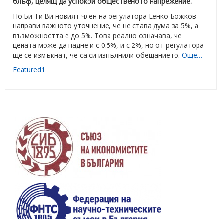
блъф, целящ да успокои общественото напрежение.
По Би Ти Ви новият член на регулатора Еенко Божков
направи важното уточнение, че не става дума за 5%, а
възможността е до 5%. Това реално означава, че
цената може да падне и с 0.5%, и с 2%, но от регулатора
ще се измъкнат, че са си изпълнили обещанието.
Още…
Featured1