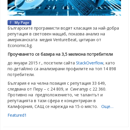
Българските програмисти водят класация за най-добра
репутация в световен мащаб, показва анализ на
американската медия VentureBeat, цитиран от
Еconomic.bg.
Проучването се базира на 3,5 милиона потребители
до януари 2015 г., посетили сайта
StackOverflow
, като
по-детайлно са анализирани профилите на топ 14 898
потребители.
България е на челна позиция с репутация 33 649,
следвана от Перу – с 24 809, и Сингапур с 22 360.
Противно на предположението, че талантът и
репутацията в тази сфера е концентриран в
Калифорния, САЩ се нарежда на 15-о място.
Още…
Featured1