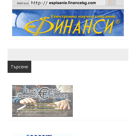
Търсене
за: